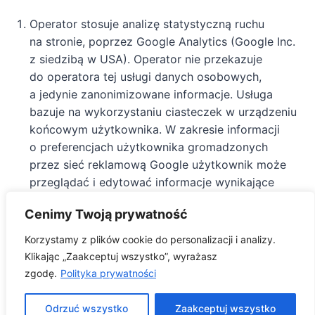
Operator stosuje analizę statystyczną ruchu
na stronie, poprzez Google Analytics (Google Inc.
z siedzibą w USA). Operator nie przekazuje
do operatora tej usługi danych osobowych,
a jedynie zanonimizowane informacje. Usługa
bazuje na wykorzystaniu ciasteczek w urządzeniu
końcowym użytkownika. W zakresie informacji
o preferencjach użytkownika gromadzonych
przez sieć reklamową Google użytkownik może
przeglądać i edytować informacje wynikające
z plików cookies przy pomocy narzędzia:
Cenimy Twoją prywatność
https://www.google.com/ads/preferences/
Korzystamy z plików cookie do personalizacji i analizy.
8. Informacja o plikach cookies
Klikając „Zaakceptuj wszystko”, wyrażasz
zgodę.
Polityka prywatności
Serwis korzysta z plików cookies.
Pliki cookies (tzw. „ciasteczka”) stanowią dane
Odrzuć wszystko
Zaakceptuj wszystko